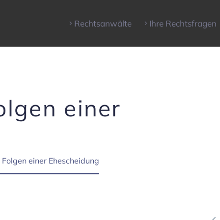
Rechts­an­wälte
Ihre Rechts­fragen
olgen einer
e Folgen einer Eheschei­dung
