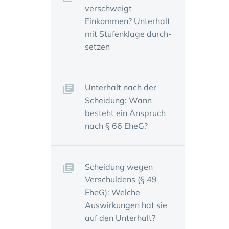
verschweigt
Einkommen? Unter­halt
mit Stufen­klage durch­
setzen
Unter­halt nach der
Schei­dung: Wann
besteht ein Anspruch
nach § 66 EheG?
Schei­dung wegen
Verschul­dens (§ 49
EheG): Welche
Auswir­kungen hat sie
auf den Unter­halt?