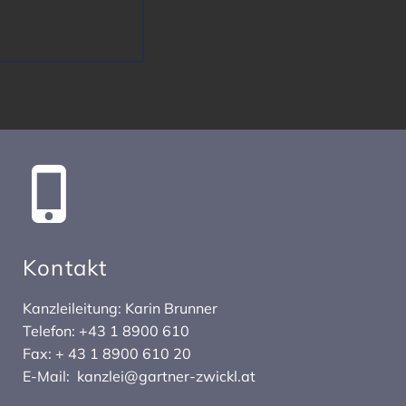
Kontakt
Kanz­lei­lei­tung: Karin Brunner
Telefon: +43 1 8900 610
Fax: + 43 1 8900 610 20
E-Mail:
kanzlei@gartner-zwickl.at