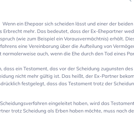
: Wenn ein Ehepaar sich scheiden lässt und einer der beiden 
ches Erbrecht mehr. Das bedeutet, dass der Ex-Ehepartner wed
ruch (wie zum Beispiel ein Voraus­ver­mächtnis) erhält. Dies
fah­rens eine Verein­ba­rung über die Auftei­lung von Vermög
lt norma­ler­weise auch, wenn die Ehe durch den Tod eines Par
 dass ein Testa­ment, das vor der Schei­dung zugunsten des
­dung nicht mehr gültig ist. Das heißt, der Ex-Partner beko
drück­lich fest­ge­legt, dass das Testa­ment trotz der Schei­du
chei­dungs­ver­fahren einge­leitet haben, wird das Testa­ment
tner trotz Schei­dung als Erben haben möchte, muss nach de