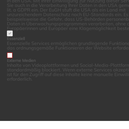
in den USA. Mit Ihrer Einwilligung zur Nutzung dieser Ser
Sie auch in die Verarbeitung Ihrer Daten in den USA gemä
lit. a GDPR ein. Der EuGH stuft die USA als ein Land mit
unzureichendem Datenschutz nach EU-Standards ein. Es
beispielsweise die Gefahr, dass US-Behörden personen
Daten in Überwachungsprogrammen verarbeiten, ohne d
Europäerinnen und Europäer eine Klagemöglichkeit beste
Essenziell
Essenzielle Services ermöglichen grundlegende Funktione
das ordnungsgemäße Funktionieren der Website erforder
Externe Medien
Inhalte von Videoplattformen und Social-Media-Plattfo
standardmäßig blockiert. Wenn externe Services akzepti
ist für den Zugriff auf diese Inhalte keine manuelle Einwi
erforderlich.