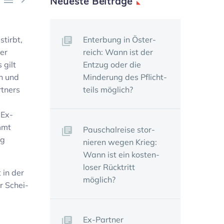
Neueste Beiträge
stirbt,
Enter­bung in Öster­
er
reich: Wann ist der
 gilt
Entzug oder die
en und
Minde­rung des Pflicht­
t­ners
teils möglich?
 Ex-
mmt
Pauschal­reise stor­
ng
nieren wegen Krieg:
Wann ist ein kosten­
loser Rück­tritt
 in der
möglich?
r Schei­
Ex-Partner