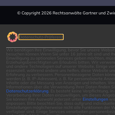
© Copy­right 2026 Rechts­an­wälte Gartner und Zwi
Datenschutz-Präferenz
Wir benötigen Ihre Einwilligung, bevor Sie unsere Websit
besuchen können.
Wenn Sie unter 16 Jahre alt sind und Ih
Einwilligung zu optionalen Services geben möchten, müss
Erziehungsberechtigten um Erlaubnis bitten.
Wir verwen
und andere Technologien auf unserer Website. Einige von
essenziell, während andere uns helfen, diese Website un
Erfahrung zu verbessern.
Personenbezogene Daten könne
werden (z. B. IP-Adressen), z. B. für personalisierte Anze
Inhalte oder die Messung von Anzeigen und Inhalten.
Wei
Informationen über die Verwendung Ihrer Daten finden Si
Datenschutzerklärung
.
Es besteht keine Verpflichtung, in 
Verarbeitung Ihrer Daten einzuwilligen, um dieses Angeb
Sie können Ihre Auswahl jederzeit unter
Einstellungen
wid
anpassen.
Bitte beachten Sie, dass aufgrund individuelle
Einstellungen möglicherweise nicht alle Funktionen der 
verfügbar sind.
Einige Services verarbeiten personenbe