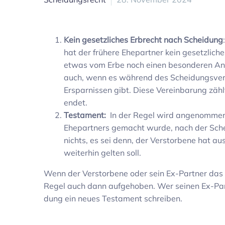
Kein gesetz­li­ches Erbrecht nach Schei­dung
hat der frühere Ehepartner kein gesetz­li­
etwas vom Erbe noch einen beson­deren Ansp
auch, wenn es während des Schei­dungs­ver­
Erspar­nissen gibt. Diese Verein­ba­rung zäh
endet.
Testa­ment:
In der Regel wird ange­nommen,
Ehepart­ners gemacht wurde, nach der Schei
nichts, es sei denn, der Verstor­bene hat aus
weiterhin gelten soll.
Wenn der Verstor­bene oder sein Ex-Partner das S
Regel auch dann aufge­hoben. Wer seinen Ex-Par
dung ein neues Testa­ment schreiben.