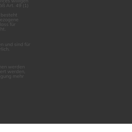
vices willigen
ß Art. 49 (1)
 besteht
bezogene
ass für
ht.
n und sind für
lich.
rmen werden
ert werden,
lligung mehr