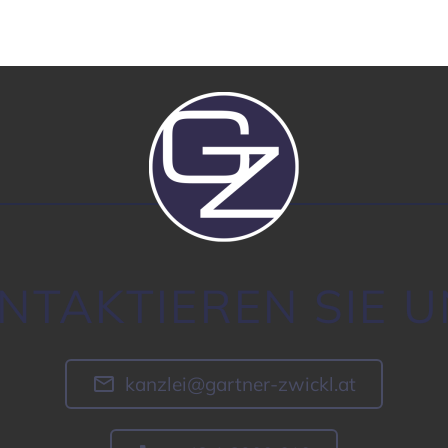
NTAK­TIEREN SIE U

kanzlei@gartner-zwickl.at