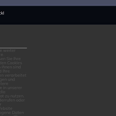
ckl
e weiter
re
en Sie Ihre
den Cookies
 ihnen sind
d Ihre
n verarbeitet
igen und
tere
e in unserer
die
ot zu nutzen.
errufen oder
r
Website
zogene Daten