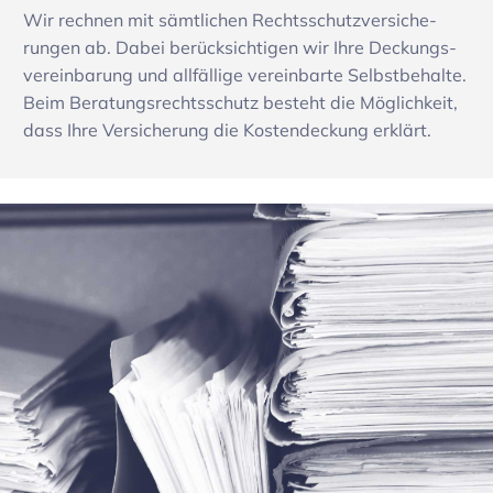
Wir rechnen mit sämt­li­chen Rechts­schutz­ver­si­che­
rungen ab. Dabei berück­sich­tigen wir Ihre Deckungs­
ver­ein­ba­rung und allfäl­lige verein­barte Selbst­be­halte.
Beim Bera­tungs­rechts­schutz besteht die Möglich­keit,
dass Ihre Versi­che­rung die Kosten­de­ckung erklärt.