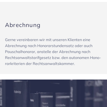
Abrech­nung
Gerne verein­baren wir mit unseren Klienten eine
Abrech­nung nach Hono­rar­stun­den­satz oder auch
Pauschal­ho­norar, anstelle der Abrech­nung nach
Rechts­an­walts­ta­rif­ge­setz bzw. den auto­nomen Hono­
rar­kri­te­rien der Rechts­an­walts­kammer.