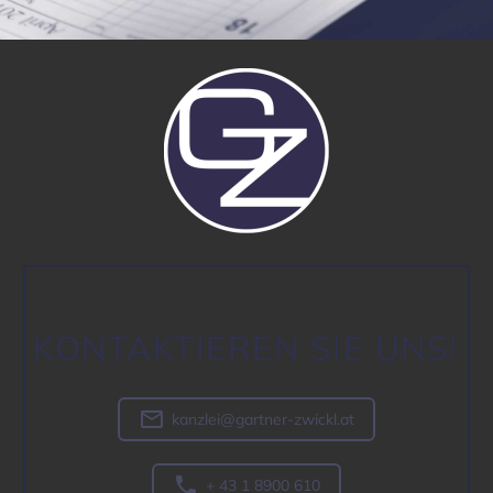
KONTAK­TIEREN SIE UNS!

kanzlei@gartner-zwickl.at

+ 43 1 8900 610