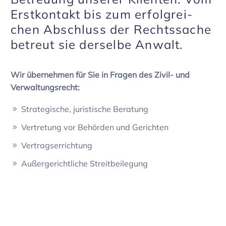
Erst­kon­takt bis zum erfolg­rei­
chen Abschluss der Rechts­sache
betreut sie derselbe Anwalt.
Wir über­nehmen für Sie in Fragen des Zivil- und
Verwal­tungs­recht:
Stra­te­gi­sche, juris­ti­sche Bera­tung
Vertre­tung vor Behörden und Gerichten
Vertrags­er­rich­tung
Außer­ge­richt­liche Streit­bei­le­gung