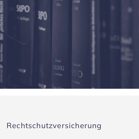
Recht­schutz­ver­si­che­rung