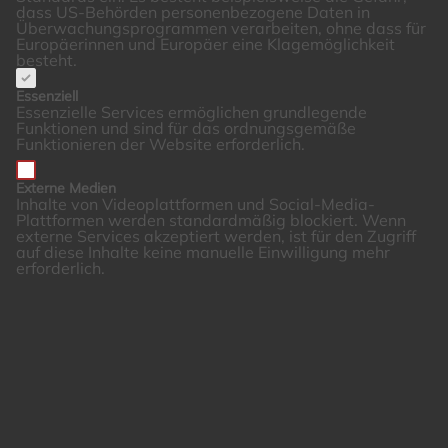
dass US-Behörden personenbezogene Daten in
Überwachungsprogrammen verarbeiten, ohne dass für
Europäerinnen und Europäer eine Klagemöglichkeit
besteht.
Essenziell
Essenzielle Services ermöglichen grundlegende
Funktionen und sind für das ordnungsgemäße
Funktionieren der Website erforderlich.
Externe Medien
Inhalte von Videoplattformen und Social-Media-
Plattformen werden standardmäßig blockiert. Wenn
externe Services akzeptiert werden, ist für den Zugriff
auf diese Inhalte keine manuelle Einwilligung mehr
erforderlich.