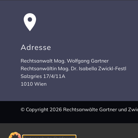
Adresse
Rechts­an­walt Mag. Wolf­gang Gartner
Rechts­an­wältin Mag. Dr. Isabella Zwickl-Festl
Salz­gries 17/4/11A
1010 Wien
© Copy­right 2026 Rechts­an­wälte Gartner und Zwi