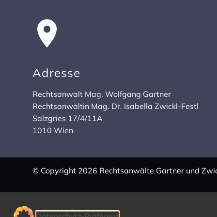
Adresse
Rechts­an­walt Mag. Wolf­gang Gartner
Rechts­an­wältin Mag. Dr. Isabella Zwickl-Festl
Salz­gries 17/4/11A
1010 Wien
© Copy­right 2026 Rechts­an­wälte Gartner und Zwi
Datenschutz-Präferenz