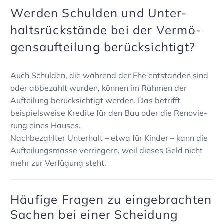
Werden Schulden und Unter­
halts­rück­stände bei der Vermö­
gens­auf­tei­lung berück­sich­tigt?
Auch Schulden, die während der Ehe entstanden sind
oder abbe­zahlt wurden, können im Rahmen der
Auftei­lung berück­sich­tigt werden. Das betrifft
beispiels­weise Kredite für den Bau oder die Reno­vie­
rung eines Hauses.
Nach­be­zahlter Unter­halt – etwa für Kinder – kann die
Auftei­lungs­masse verrin­gern, weil dieses Geld nicht
mehr zur Verfü­gung steht.
Häufige Fragen zu einge­brachten
Sachen bei einer Schei­dung