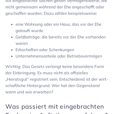
Als einge­brachte Sachen gelten Vermö­gens­werte, die
nicht gemeinsam während der Ehe ange­schafft oder
geschaffen wurden. Dazu zählen beispiels­weise:
eine Wohnung oder ein Haus, das vor der Ehe
gekauft wurde
Geld­be­träge, die bereits vor der Ehe vorhanden
waren
Erbschaften oder Schen­kungen
Unter­neh­mens­an­teile oder Betriebs­ver­mögen
Wichtig: Das Gesetz verlangt keine beson­dere Form
der Einbrin­gung. Es muss nicht als offi­zi­elles
„Heiratsgut“ regis­triert sein. Entschei­dend ist der wirt­
schaft­liche Hinter­grund: Wer hat den Gegen­stand
wann und wie erworben?
Was passiert mit einge­brachten