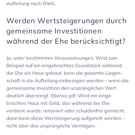
Auftei­lung nach EheG.
Werden Wert­stei­ge­rungen durch
gemein­same Inves­ti­tionen
während der Ehe berück­sich­tigt?
Ja, unter bestimmten Voraus­set­zungen. Wird zum
Beispiel auf ein einge­brachtes Grund­stück während
der Ehe ein Haus gebaut, kann die gesamte Liegen­
schaft in die Auftei­lung einbe­zogen werden – wenn die
gemein­same Inves­ti­tion den ursprüng­li­chen Wert
deut­lich über­steigt. Ebenso gilt: Wird ein einge­
brachtes Haus mit Geld, das während der Ehe
verdient wurde, reno­viert oder schul­den­frei gemacht,
dann kann diese Wert­stei­ge­rung aufge­teilt werden –
nicht aber das ursprüng­liche Vermögen.