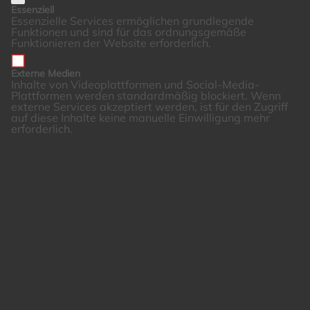
Essenziell
Essenzielle Services ermöglichen grundlegende
Funktionen und sind für das ordnungsgemäße
Funktionieren der Website erforderlich.
Externe Medien
Inhalte von Videoplattformen und Social-Media-
Plattformen werden standardmäßig blockiert. Wenn
externe Services akzeptiert werden, ist für den Zugriff
auf diese Inhalte keine manuelle Einwilligung mehr
erforderlich.