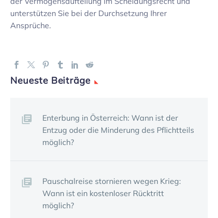
der Vermö­gens­auf­tei­lung im Schei­dungs­recht und
unter­stützen Sie bei der Durch­set­zung Ihrer
Ansprüche.
Neueste Beiträge
Enter­bung in Öster­reich: Wann ist der
Entzug oder die Minde­rung des Pflicht­teils
möglich?
Pauschal­reise stor­nieren wegen Krieg:
Wann ist ein kosten­loser Rück­tritt
möglich?