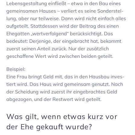
Lebens­ge­stal­tung einfließt – etwa in den Bau eines
gemein­samen Hauses – verliert es seine Sonder­stel­
lung, aber nur teil­weise. Dann wird nicht einfach alles
aufge­teilt. Statt­dessen wird der Beitrag des einen
Ehegatten „wert­ver­fol­gend“ berück­sich­tigt. Das
bedeutet: Derje­nige, der einge­bracht hat, bekommt
zuerst seinen Anteil zurück. Nur der zusätz­lich
geschaf­fene Wert wird zwischen beiden geteilt.
Beispiel:
Eine Frau bringt Geld mit, das in den Hausbau inves­
tiert wird. Das Haus wird gemeinsam genutzt. Nach
der Schei­dung wird zuerst ihr einge­brachtes Geld
abge­zogen, und der Rest­wert wird geteilt.
Was gilt, wenn etwas kurz vor
der Ehe gekauft wurde?