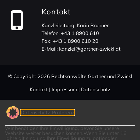
Kontakt
Kanz­lei­lei­tung: Karin Brunner
Telefon:
+43 1 8900 610
Fax:
+43 1 8900 610 20
E-Mail:
kanzlei@gartner-zwickl.at
© Copy­right 2026 Rechts­an­wälte Gartner und Zwickl
Kontakt
|
Impressum
|
Daten­schutz
Datenschutz-Präferenz
Wir benötigen Ihre Einwilligung, bevor Sie unsere
Website weiter besuchen können.
Wenn Sie unter 16
Jahre alt sind und Ihre Einwilligung zu optionalen