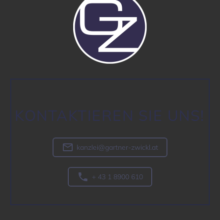
KONTAK­TIEREN SIE UNS!

kanzlei@gartner-zwickl.at

+ 43 1 8900 610