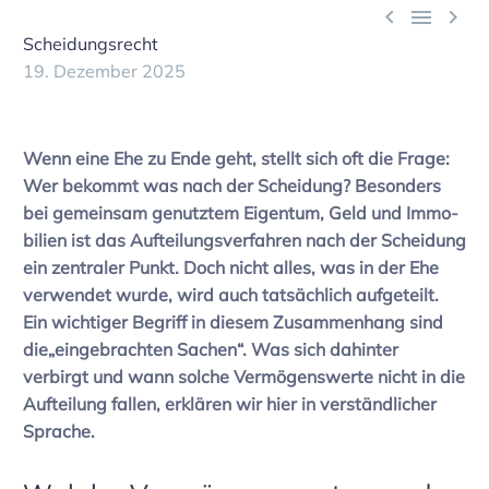



Scheidungsrecht
19. Dezember 2025
Wenn eine Ehe zu Ende geht, stellt sich oft die Frage:
Wer bekommt was nach der Schei­dung? Beson­ders
bei gemeinsam genutztem Eigentum, Geld und Immo­
bi­lien ist das Auftei­lungs­ver­fahren nach der Schei­dung
ein zentraler Punkt. Doch nicht alles, was in der Ehe
verwendet wurde, wird auch tatsäch­lich aufge­teilt.
Ein wich­tiger Begriff in diesem Zusam­men­hang sind
die„eingebrachten Sachen“. Was sich dahinter
verbirgt und wann solche Vermö­gens­werte nicht in die
Auftei­lung fallen, erklären wir hier in verständ­li­cher
Sprache.