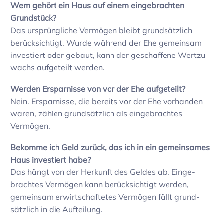
Wem gehört ein Haus auf einem einge­brachten
Grund­stück?
Das ursprüng­liche Vermögen bleibt grund­sätz­lich
berück­sich­tigt. Wurde während der Ehe gemeinsam
inves­tiert oder gebaut, kann der geschaf­fene Wert­zu­
wachs aufge­teilt werden.
Werden Erspar­nisse von vor der Ehe aufge­teilt?
Nein. Erspar­nisse, die bereits vor der Ehe vorhanden
waren, zählen grund­sätz­lich als einge­brachtes
Vermögen.
Bekomme ich Geld zurück, das ich in ein gemein­sames
Haus inves­tiert habe?
Das hängt von der Herkunft des Geldes ab. Einge­
brachtes Vermögen kann berück­sich­tigt werden,
gemeinsam erwirt­schaf­tetes Vermögen fällt grund­
sätz­lich in die Auftei­lung.