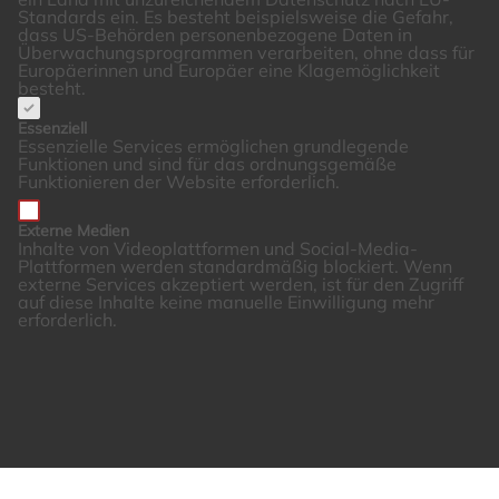
Standards ein. Es besteht beispielsweise die Gefahr,
dass US-Behörden personenbezogene Daten in
Überwachungsprogrammen verarbeiten, ohne dass für
Europäerinnen und Europäer eine Klagemöglichkeit
besteht.
Essenziell
Essenzielle Services ermöglichen grundlegende
Funktionen und sind für das ordnungsgemäße
Funktionieren der Website erforderlich.
Externe Medien
Inhalte von Videoplattformen und Social-Media-
Plattformen werden standardmäßig blockiert. Wenn
externe Services akzeptiert werden, ist für den Zugriff
auf diese Inhalte keine manuelle Einwilligung mehr
erforderlich.