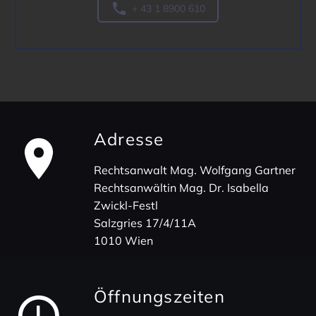

+ 43 1 8900 610
Adresse
Rechts­an­walt Mag. Wolf­gang Gartner
Rechts­an­wältin Mag. Dr. Isabella
Zwickl-Festl
Salz­gries 17/4/11A
1010 Wien
Öffnungs­zeiten