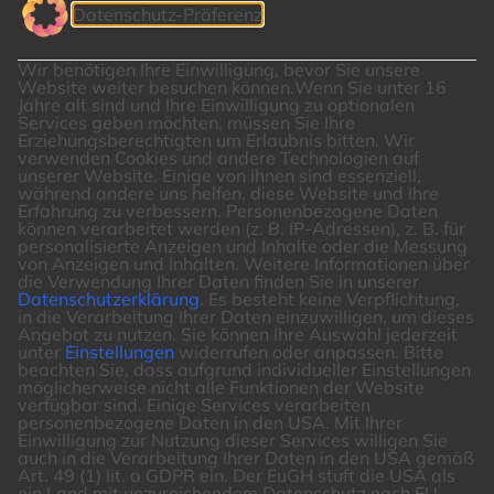
Datenschutz-Präferenz
Wir benötigen Ihre Einwilligung, bevor Sie unsere
Website weiter besuchen können.
Wenn Sie unter 16
Jahre alt sind und Ihre Einwilligung zu optionalen
Services geben möchten, müssen Sie Ihre
Erziehungsberechtigten um Erlaubnis bitten.
Wir
verwenden Cookies und andere Technologien auf
unserer Website. Einige von ihnen sind essenziell,
während andere uns helfen, diese Website und Ihre
Erfahrung zu verbessern.
Personenbezogene Daten
können verarbeitet werden (z. B. IP-Adressen), z. B. für
personalisierte Anzeigen und Inhalte oder die Messung
von Anzeigen und Inhalten.
Weitere Informationen über
die Verwendung Ihrer Daten finden Sie in unserer
Datenschutzerklärung
.
Es besteht keine Verpflichtung,
in die Verarbeitung Ihrer Daten einzuwilligen, um dieses
Angebot zu nutzen.
Sie können Ihre Auswahl jederzeit
unter
Einstellungen
widerrufen oder anpassen.
Bitte
beachten Sie, dass aufgrund individueller Einstellungen
möglicherweise nicht alle Funktionen der Website
verfügbar sind.
Einige Services verarbeiten
personenbezogene Daten in den USA. Mit Ihrer
Einwilligung zur Nutzung dieser Services willigen Sie
auch in die Verarbeitung Ihrer Daten in den USA gemäß
Art. 49 (1) lit. a GDPR ein. Der EuGH stuft die USA als
ein Land mit unzureichendem Datenschutz nach EU-