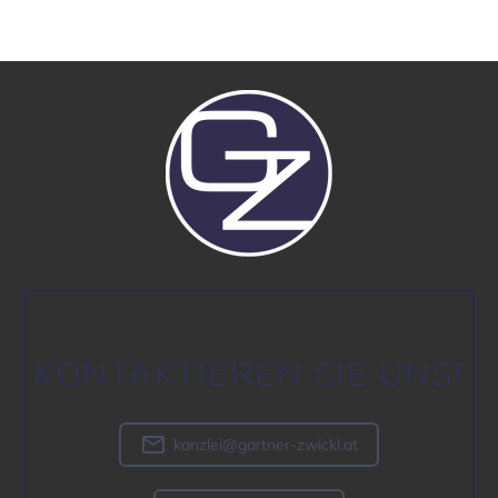
KONTAK­TIEREN SIE UNS!

kanzlei@gartner-zwickl.at