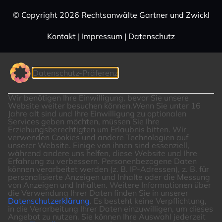
© Copy­right 2026 Rechts­an­wälte Gartner und Zwickl
Kontakt
|
Impressum
|
Daten­schutz
Datenschutz-Präferenz
Wir benötigen Ihre Einwilligung, bevor Sie unsere
Website weiter besuchen können.
Wenn Sie unter 16
Jahre alt sind und Ihre Einwilligung zu optionalen
Services geben möchten, müssen Sie Ihre
Erziehungsberechtigten um Erlaubnis bitten.
Wir
verwenden Cookies und andere Technologien auf
unserer Website. Einige von ihnen sind essenziell,
während andere uns helfen, diese Website und Ihre
Erfahrung zu verbessern.
Personenbezogene Daten
können verarbeitet werden (z. B. IP-Adressen), z. B. für
personalisierte Anzeigen und Inhalte oder die Messung
von Anzeigen und Inhalten.
Weitere Informationen über
die Verwendung Ihrer Daten finden Sie in unserer
Datenschutzerklärung
.
Es besteht keine Verpflichtung,
in die Verarbeitung Ihrer Daten einzuwilligen, um dieses
Angebot zu nutzen.
Sie können Ihre Auswahl jederzeit