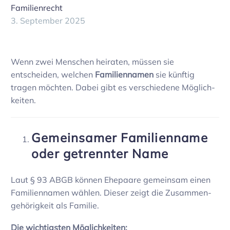
Familienrecht
3. September 2025
Wenn zwei Menschen heiraten, müssen sie
entscheiden, welchen
Fami­li­en­namen
sie künftig
tragen möchten. Dabei gibt es verschie­dene Möglich­
keiten.
Gemein­samer Fami­li­en­name
oder getrennter Name
Laut § 93 ABGB können Ehepaare gemeinsam einen
Fami­li­en­namen wählen. Dieser zeigt die Zusam­men­
ge­hö­rig­keit als Familie.
Die wich­tigsten Möglich­keiten: