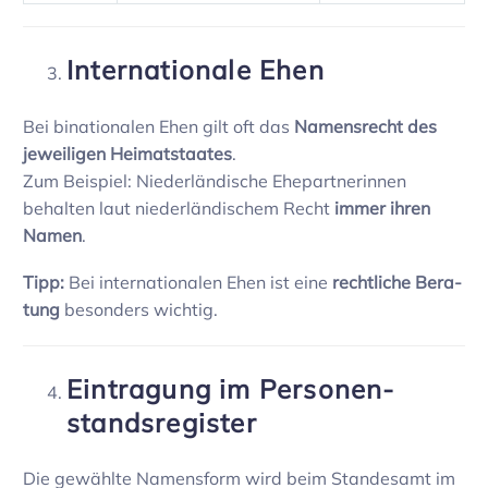
Inter­na­tio­nale Ehen
Bei bina­tio­nalen Ehen gilt oft das
Namens­recht des
jewei­ligen Heimat­staates
.
Zum Beispiel: Nieder­län­di­sche Ehepart­ne­rinnen
behalten laut nieder­län­di­schem Recht
immer ihren
Namen
.
Tipp:
Bei inter­na­tio­nalen Ehen ist eine
recht­liche Bera­
tung
beson­ders wichtig.
Eintra­gung im Perso­nen­
stands­re­gister
Die gewählte Namens­form wird beim Stan­desamt im