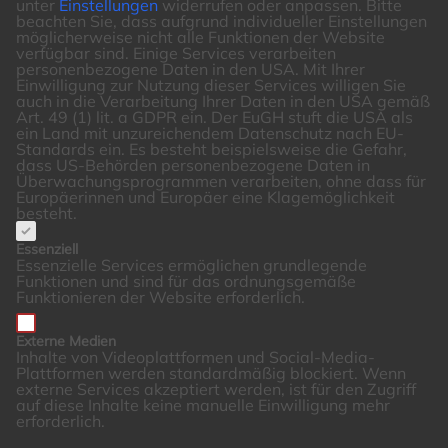
unter
Einstellungen
widerrufen oder anpassen.
Bitte
beachten Sie, dass aufgrund individueller Einstellungen
möglicherweise nicht alle Funktionen der Website
verfügbar sind.
Einige Services verarbeiten
personenbezogene Daten in den USA. Mit Ihrer
Einwilligung zur Nutzung dieser Services willigen Sie
auch in die Verarbeitung Ihrer Daten in den USA gemäß
Art. 49 (1) lit. a GDPR ein. Der EuGH stuft die USA als
ein Land mit unzureichendem Datenschutz nach EU-
Standards ein. Es besteht beispielsweise die Gefahr,
dass US-Behörden personenbezogene Daten in
Überwachungsprogrammen verarbeiten, ohne dass für
Europäerinnen und Europäer eine Klagemöglichkeit
besteht.
Essenziell
Essenzielle Services ermöglichen grundlegende
Funktionen und sind für das ordnungsgemäße
Funktionieren der Website erforderlich.
Externe Medien
Inhalte von Videoplattformen und Social-Media-
Plattformen werden standardmäßig blockiert. Wenn
externe Services akzeptiert werden, ist für den Zugriff
auf diese Inhalte keine manuelle Einwilligung mehr
erforderlich.