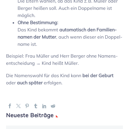
Die Eltern wählen, ob das Kind z. B. Müller oder
Berger heißen soll. Auch ein Doppel­name ist
möglich.
Ohne Bestim­mung:
Das Kind bekommt
auto­ma­tisch den Fami­li­en­
namen der Mutter
, auch wenn dieser ein Doppel­
name ist.
Beispiel: Frau Müller und Herr Berger ohne Namens­
ent­schei­dung → Kind heißt Müller.
Die Namens­wahl für das Kind kann
bei der Geburt
oder
auch später
erfolgen.
Neueste Beiträge