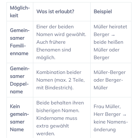
Möglich­
Was ist erlaubt?
Beispiel
keit
Einer der beiden
Müller heiratet
Gemein­
Namen wird gewählt.
Berger →
samer
Auch frühere
beide heißen
Fami­li­
Ehenamen sind
Müller oder
en­name
möglich.
Berger
Gemein­
Kombi­na­tion beider
Müller-Berger
samer
Namen (max. 2 Teile,
oder Berger-
Doppel­
mit Binde­strich).
Müller
name
Beide behalten ihren
Kein
Frau Müller,
bishe­rigen Namen.
gemein­
Herr Berger →
Kinder­name muss
samer
keine Namens­
extra gewählt
Name
än­de­rung
werden.