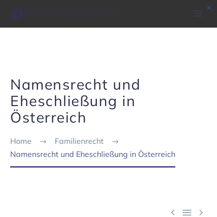
Namensrecht und
Eheschließung in
Österreich
Home
Familienrecht
Namens­recht und Eheschlie­ßung in Öster­reich


