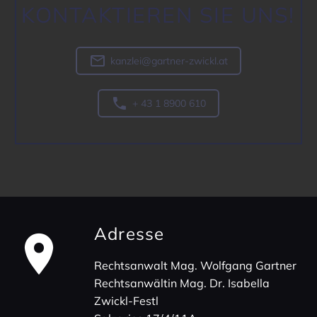
KONTAK­TIEREN SIE UNS!

kanzlei@gartner-zwickl.at

+ 43 1 8900 610
Adresse
Rechts­an­walt Mag. Wolf­gang Gartner
Rechts­an­wältin Mag. Dr. Isabella
Zwickl-Festl