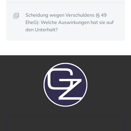
Schei­dung wegen Verschul­dens (§ 49
EheG): Welche Auswir­kungen hat sie auf
den Unter­halt?