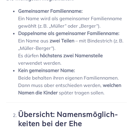
Gemein­samer Fami­li­en­name:
Ein Name wird als gemein­samer Fami­li­en­name
gewählt (z. B. „Müller“ oder „Berger“).
Doppel­name als gemein­samer Fami­li­en­name:
Ein Name aus
zwei Teilen
– mit Binde­strich (z. B.
„Müller-Berger“).
Es dürfen
höchs­tens zwei Namens­teile
verwendet werden.
Kein gemein­samer Name:
Beide behalten ihren eigenen Fami­li­en­namen.
Dann muss aber entschieden werden,
welchen
Namen die Kinder
später tragen sollen.
Über­sicht: Namens­mög­lich­
keiten bei der Ehe