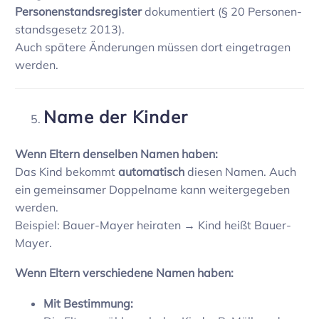
Perso­nen­stands­re­gister
doku­men­tiert (§ 20 Perso­nen­
stands­ge­setz 2013).
Auch spätere Ände­rungen müssen dort einge­tragen
werden.
Name der Kinder
Wenn Eltern denselben Namen haben:
Das Kind bekommt
auto­ma­tisch
diesen Namen. Auch
ein gemein­samer Doppel­name kann weiter­ge­geben
werden.
Beispiel: Bauer-Mayer heiraten → Kind heißt Bauer-
Mayer.
Wenn Eltern verschie­dene Namen haben:
Mit Bestim­mung: