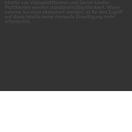
Inhalte von Videoplattformen und Social-Media-
Plattformen werden standardmäßig blockiert. Wenn
externe Services akzeptiert werden, ist für den Zugriff
auf diese Inhalte keine manuelle Einwilligung mehr
erforderlich.