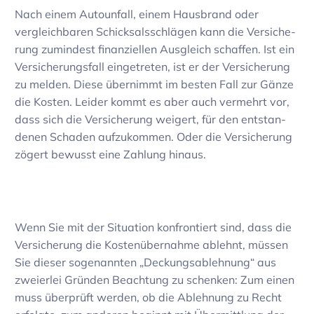
Nach einem Auto­un­fall, einem Haus­brand oder
vergleich­baren Schick­sals­schlägen kann die Versi­che­
rung zumin­dest finan­zi­ellen Ausgleich schaffen. Ist ein
Versi­che­rungs­fall einge­treten, ist er der Versi­che­rung
zu melden. Diese über­nimmt im besten Fall zur Gänze
die Kosten. Leider kommt es aber auch vermehrt vor,
dass sich die Versi­che­rung weigert, für den entstan­
denen Schaden aufzu­kommen. Oder die Versi­che­rung
zögert bewusst eine Zahlung hinaus.
Wenn Sie mit der Situa­tion konfron­tiert sind, dass die
Versi­che­rung die Kosten­über­nahme ablehnt, müssen
Sie dieser soge­nannten „Deckungs­ab­leh­nung“ aus
zwei­erlei Gründen Beach­tung zu schenken: Zum einen
muss über­prüft werden, ob die Ableh­nung zu Recht