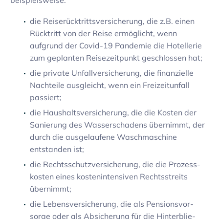
beispiels­weise:
die Reise­rück­tritts­ver­si­che­rung, die z.B. einen
Rück­tritt von der Reise ermög­licht, wenn
aufgrund der Covid-19 Pandemie die Hotel­lerie
zum geplanten Reise­zeit­punkt geschlossen hat;
die private Unfall­ver­si­che­rung, die finan­zi­elle
Nach­teile ausgleicht, wenn ein Frei­zeit­un­fall
passiert;
die Haus­halts­ver­si­che­rung, die die Kosten der
Sanie­rung des Wasser­scha­dens über­nimmt, der
durch die ausge­lau­fene Wasch­ma­schine
entstanden ist;
die Rechts­schutz­ver­si­che­rung, die die Prozess­
kosten eines kosten­in­ten­siven Rechts­streits
über­nimmt;
die Lebens­ver­si­che­rung, die als Pensi­ons­vor­
sorge oder als Absi­che­rung für die Hinter­blie­