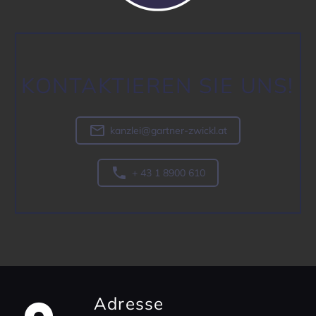
KONTAK­TIEREN SIE UNS!

kanzlei@gartner-zwickl.at

+ 43 1 8900 610
Adresse