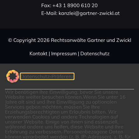
Fax:
+43 1 8900 610 20
E-Mail:
kanzlei@gartner-zwickl.at
© Copy­right 2026 Rechts­an­wälte Gartner und Zwickl
Kontakt
|
Impressum
|
Daten­schutz
Datenschutz-Präferenz
Wir benötigen Ihre Einwilligung, bevor Sie unsere
Website weiter besuchen können.
Wenn Sie unter 16
Jahre alt sind und Ihre Einwilligung zu optionalen
Services geben möchten, müssen Sie Ihre
Erziehungsberechtigten um Erlaubnis bitten.
Wir
verwenden Cookies und andere Technologien auf
unserer Website. Einige von ihnen sind essenziell,
während andere uns helfen, diese Website und Ihre
Erfahrung zu verbessern.
Personenbezogene Daten
können verarbeitet werden (z. B. IP-Adressen), z. B. für