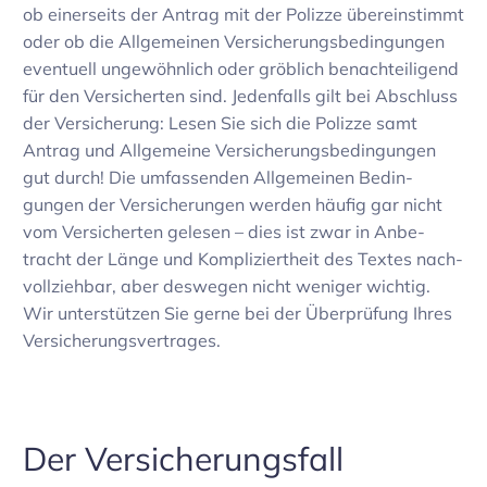
ob einer­seits der Antrag mit der Polizze über­ein­stimmt
oder ob die Allge­meinen Versi­che­rungs­be­din­gungen
even­tuell unge­wöhn­lich oder gröb­lich benach­tei­li­gend
für den Versi­cherten sind. Jeden­falls gilt bei Abschluss
der Versi­che­rung: Lesen Sie sich die Polizze samt
Antrag und Allge­meine Versi­che­rungs­be­din­gungen
gut durch! Die umfas­senden Allge­meinen Bedin­
gungen der Versi­che­rungen werden häufig gar nicht
vom Versi­cherten gelesen – dies ist zwar in Anbe­
tracht der Länge und Kompli­ziert­heit des Textes nach­
voll­ziehbar, aber deswegen nicht weniger wichtig.
Wir unter­stützen Sie gerne bei der Über­prü­fung Ihres
Versi­che­rungs­ver­trages.
Der Versi­che­rungs­fall