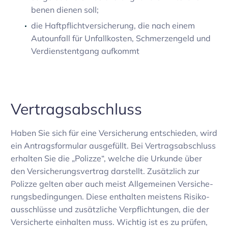
benen dienen soll;
die Haft­pflicht­ver­si­che­rung, die nach einem
Auto­un­fall für Unfall­kosten, Schmer­zen­geld und
Verdienst­ent­gang aufkommt
Vertrags­ab­schluss
Haben Sie sich für eine Versi­che­rung entschieden, wird
ein Antrags­for­mular ausge­füllt. Bei Vertrags­ab­schluss
erhalten Sie die „Polizze“, welche die Urkunde über
den Versi­che­rungs­ver­trag darstellt. Zusätz­lich zur
Polizze gelten aber auch meist Allge­meinen Versi­che­
rungs­be­din­gungen. Diese enthalten meis­tens Risi­ko­
aus­schlüsse und zusätz­liche Verpflich­tungen, die der
Versi­cherte einhalten muss. Wichtig ist es zu prüfen,