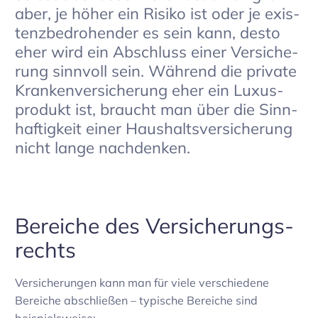
aber, je höher ein Risiko ist oder je exis­
tenz­be­dro­hender es sein kann, desto
eher wird ein Abschluss einer Versi­che­
rung sinn­voll sein. Während die private
Kran­ken­ver­si­che­rung eher ein Luxus­
pro­dukt ist, braucht man über die Sinn­
haf­tig­keit einer Haus­halts­ver­si­che­rung
nicht lange nach­denken.
Bereiche des Versi­che­rungs­
rechts
Versi­che­rungen kann man für viele verschie­dene
Bereiche abschließen – typi­sche Bereiche sind