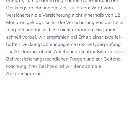
erfolgte, zum anderen beginnt mit Über­mitt­lung der
Deckungs­ab­leh­nung die Zeit zu laufen: Wird vom
Versi­cherten die Versi­che­rung nicht inner­halb von 12
Monaten geklagt, so ist die Versi­che­rung von der Leis­
tung frei und muss diese nicht erbringen. Ein Jahr ist
schnell vorbei, wir empfehlen bei Erhalt einer zwei­fel­
haften Deckungs­ab­leh­nung eine rasche Über­prü­fung
zur Abklä­rung, ob die Ableh­nung recht­mäßig erfolgte.
Bei versi­che­rungs­recht­li­chen Fragen und zur Geltend­
ma­chung Ihrer Rechte sind wir der opti­male
Ansprech­partner.