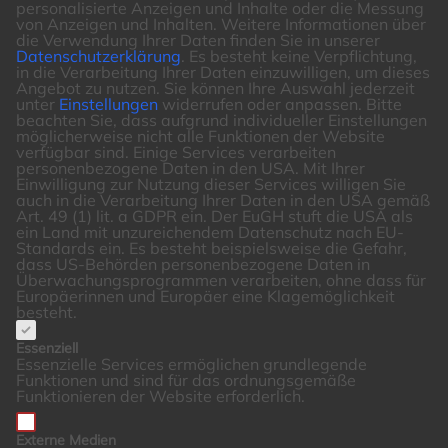
personalisierte Anzeigen und Inhalte oder die Messung
von Anzeigen und Inhalten.
Weitere Informationen über
die Verwendung Ihrer Daten finden Sie in unserer
Datenschutzerklärung
.
Es besteht keine Verpflichtung,
in die Verarbeitung Ihrer Daten einzuwilligen, um dieses
Angebot zu nutzen.
Sie können Ihre Auswahl jederzeit
unter
Einstellungen
widerrufen oder anpassen.
Bitte
beachten Sie, dass aufgrund individueller Einstellungen
möglicherweise nicht alle Funktionen der Website
verfügbar sind.
Einige Services verarbeiten
personenbezogene Daten in den USA. Mit Ihrer
Einwilligung zur Nutzung dieser Services willigen Sie
auch in die Verarbeitung Ihrer Daten in den USA gemäß
Art. 49 (1) lit. a GDPR ein. Der EuGH stuft die USA als
ein Land mit unzureichendem Datenschutz nach EU-
Standards ein. Es besteht beispielsweise die Gefahr,
dass US-Behörden personenbezogene Daten in
Überwachungsprogrammen verarbeiten, ohne dass für
Europäerinnen und Europäer eine Klagemöglichkeit
besteht.
Essenziell
Essenzielle Services ermöglichen grundlegende
Funktionen und sind für das ordnungsgemäße
Funktionieren der Website erforderlich.
Externe Medien